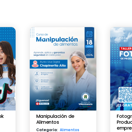
Curso
Taller
Manipulación de
Fotogr
ok
Alimentos
Produ
empre
Categoría:
Alimentos