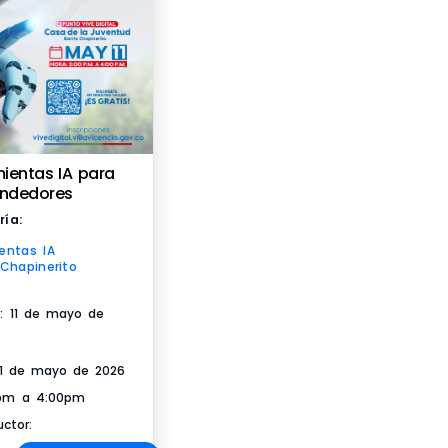
ientas IA para
ndedores
ría:
entas IA
Chapinerito
io: 11 de mayo de
 11 de mayo de 2026
pm a 4:00pm
uctor: