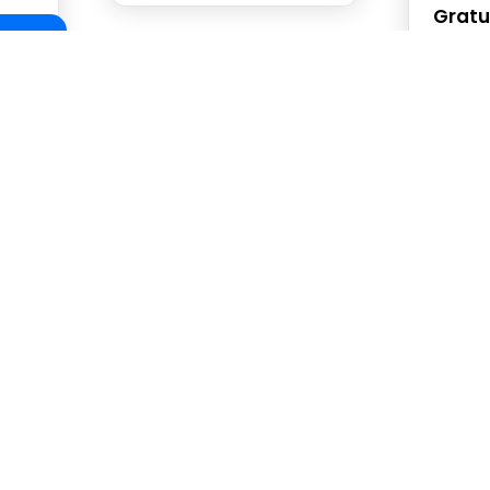
Gratu
irse
de Villavicencio
Vive Digital
día
Capacitaciones
 municipales
Vive Digital
 TIC
Blog
Copyright © 2024 Secretaría d