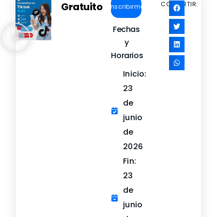
Gratuito
COMPARTIR:
Inscribirme
Fechas
y
Horarios
Inicio:
23
de
junio
de
2026
Fin:
23
de
junio