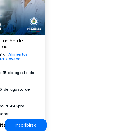
ulación de
ntos
ría:
Alimentos
La Cayena
io: 15 de agosto de
 15 de agosto de
pm a 4:45pm
uctor:
ito
Inscribirse