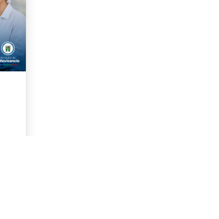
e
2026
irse