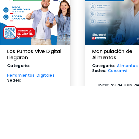
Manipulación de
Los Puntos Vive Digital
Alimentos
Llegaron
Categoría:
Alimentos
Categoría:
Sedes:
Corcumvi
Herramientas Digitales
Sedes:
Inicio: 29 de julio d
Barrio Nuevo Ricaurte
2026
Fin: 29 de julio de 
Inicio: 29 de julio de
7:30 am a 12:00pm
2026
Instructor:
Fin: 29 de julio de 2026
Gratuito
2:00pm a 4:00pm
Inscrib
Instructor: