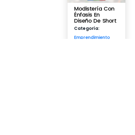
Modistería Con
Énfasis En
Diseño De Short
Categoría:
Emprendimiento
Sedes:
Villa Fabiola
Inicio: 10 de
agosto de 2026
Fin: 26 de
agosto de 2026
8:00am a
12:00pm
Instructor:
Gratuito
Inscribirse