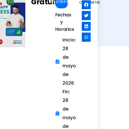
Gratuito
Inscribirme
COMPARTIR:
Fechas
y
Horarios
Inicio:
28
de
mayo
de
2026
Fin:
28
de
mayo
de