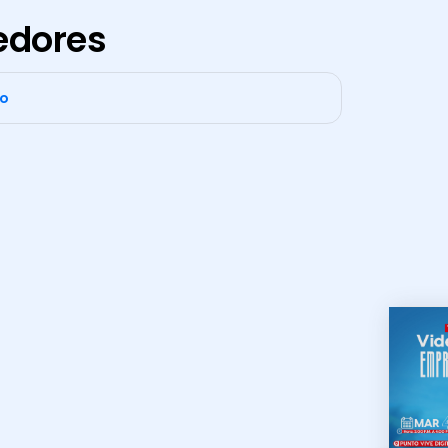
edores
co