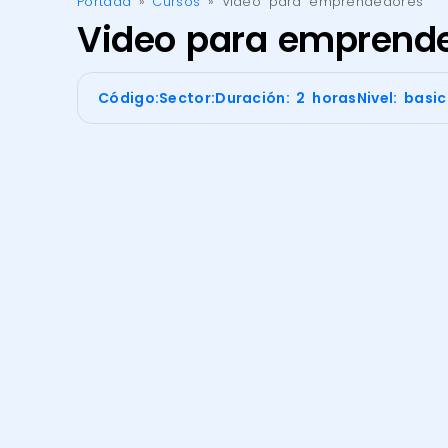
Portada
»
Cursos
»
Video para emprendedores
Video para emprend
Código:
Sector:
Duración: 2 horas
Nivel: basi