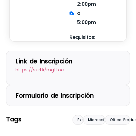
2:00pm
a
5:00pm
Requisitos:
Link de Inscripción
https://surl.li/mgttoc
Formulario de Inscripción
Tags
Excel
Microsoft Office
Office Produc