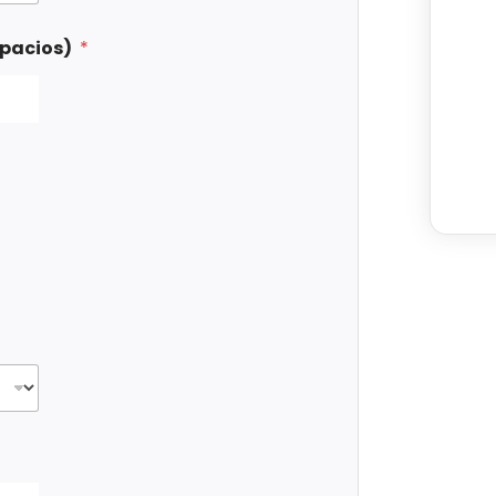
spacios)
*