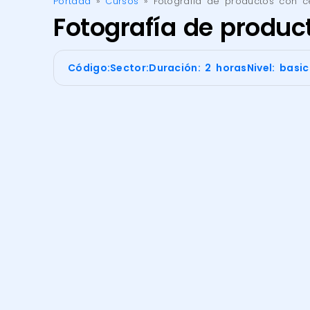
Portada
»
Cursos
»
Fotografía de productos con ce
Fotografía de produc
Código:
Sector:
Duración: 2 horas
Nivel: basi