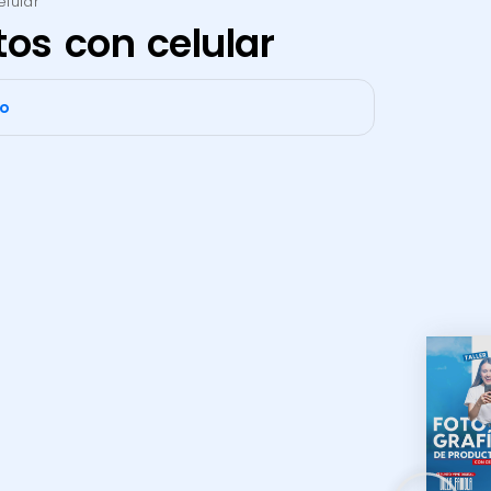
lular
tos con celular
co