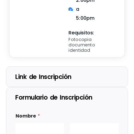
2:00pm
a
5:00pm
Requisitos:
Fotocopia
documento
identidad
Link de Inscripción
Formulario de Inscripción
Nombre
*