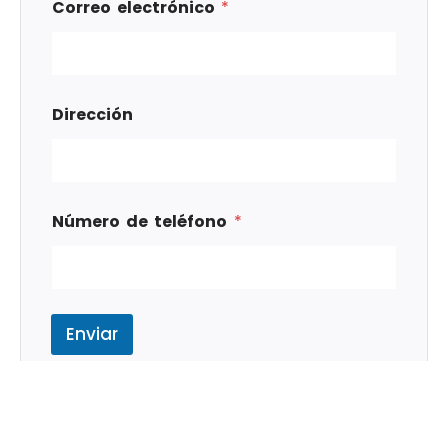
Correo electrónico
*
Dirección
Número de teléfono
*
Enviar
Tags
Excel
Microsoft Office
Office Produc