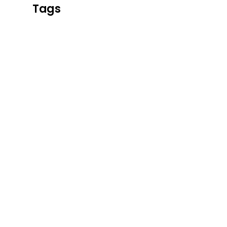
Tags
Alcaldía 
Web Alcal
Correo
Impuestos
puntosvivedigital@villavicencio.gov.co
Secretaría