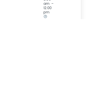
am –
12:00
pm
Horario
B:
2:00
pm –
6:00
pm
Contacto
Blog
Sedes