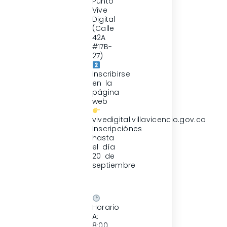
Punto
Vive
Digital
(Calle
42A
#17B-
27)
Inscribirse
en la
página
web
vivedigital.villavicencio.gov.co
Inscripciónes
hasta
el día
20 de
septiembre
Horario
A:
8:00