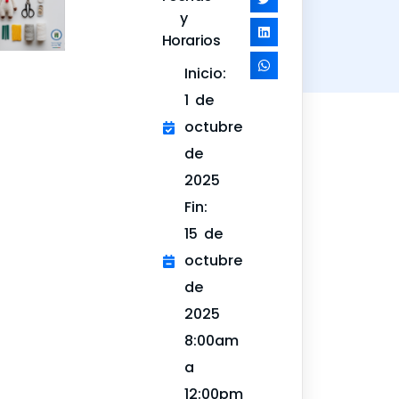
y
Horarios
Inicio:
1 de
octubre
de
2025
Fin:
15 de
octubre
de
2025
8:00am
a
12:00pm