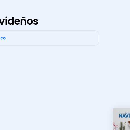
videños
ico