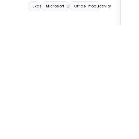
Excel
Microsoft Office
Office Productivity
de Villavicencio
Vive Digital
día
Capacitaciones
 municipales
Vive Digital
 TIC
Blog