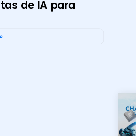
tas de IA para
co