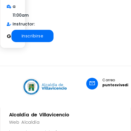
a
11:00am
Instructor:
Gratuito
Inscribirse
Correo
puntosvivedig
Alcaldía de Villavicencio
Web Alcaldía