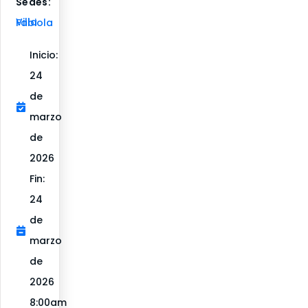
Sedes:
Villa Fabiola
Inicio:
24
de
marzo
de
2026
Fin:
24
de
marzo
de
2026
8:00am