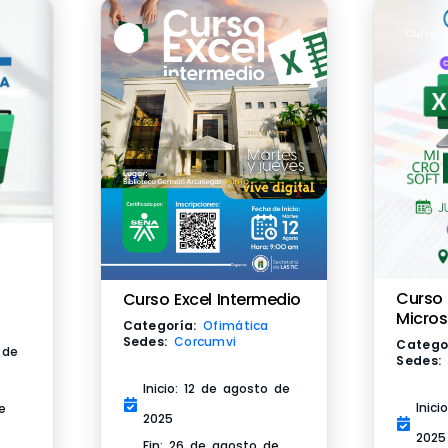
Curso
Curso 
Curso Excel Intermedio
Micros
Categoría:
Ofimática
Sedes:
Corcumvi
Catego
 de
Sedes:
Inicio: 12 de agosto de
Inici
e
2025
2025
Fin: 26 de agosto de