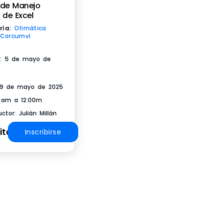
 de Manejo
 de Excel
ría:
Ofimática
Corcumvi
io: 5 de mayo de
 19 de mayo de 2025
 am a 12:00m
uctor: Julián Millán
ito
Inscribirse