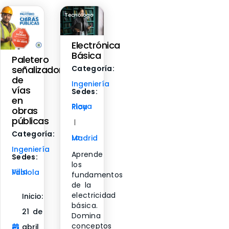
Tecnólogo
Curso
Electrónica
Básica
Paletero
Categoría:
señalizador
de
Ingeniería
vías
Sedes:
en
Playa Rica
obras
públicas
|
Categoría:
La Madrid
Ingeniería
Aprende
Sedes:
los
Villa Fabiola
fundamentos
de la
electricidad
Inicio:
básica.
21 de
Domina
conceptos
abril