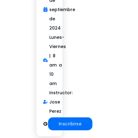
de
septiembre
de
2024
Lunes-
Viernes
| 8
am a
10
am
Instructor:
Jose
Perez
Gratuito
Inscribirse