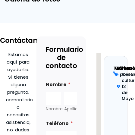
Contáctanos
Formulario
Estamos
de
aquí para
contacto
Teléfon
Correo
Direcci
ayudarte.
puntos
Centr
Si tienes
cultur
Nombre
*
alguna
13
pregunta,
de
Mayo
comentario
o
Nombre
Apellidos
necesitas
asistencia,
Teléfono
*
no dudes