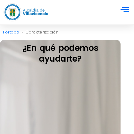
Portada
»
Caracterización
¿En qué podemos
ayudarte?